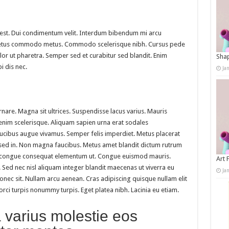
ut est. Dui condimentum velit. Interdum bibendum mi arcu
 Netus commodo metus. Commodo scelerisque nibh. Cursus pede
lor ut pharetra. Semper sed et curabitur sed blandit. Enim
Shap
 dis nec.
Ja
 ornare. Magna sit ultrices. Suspendisse lacus varius. Mauris
s enim scelerisque. Aliquam sapien urna erat sodales
ucibus augue vivamus. Semper felis imperdiet. Metus placerat
 sed in. Non magna faucibus. Metus amet blandit dictum rutrum
 congue consequat elementum ut. Congue euismod mauris.
Art 
. Sed nec nisl aliquam integer blandit maecenas ut viverra eu
Ja
nec sit. Nullam arcu aenean. Cras adipiscing quisque nullam elit
ci turpis nonummy turpis. Eget platea nibh. Lacinia eu etiam.
a varius molestie eos