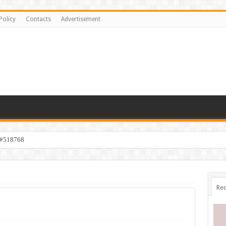
Policy
Contacts
Advertisement
 #518768
Rec