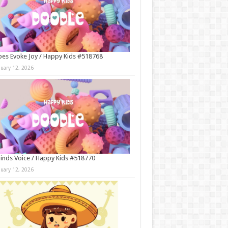
es Evoke Joy / Happy Kids #518768
nuary 12, 2026
Finds Voice / Happy Kids #518770
nuary 12, 2026