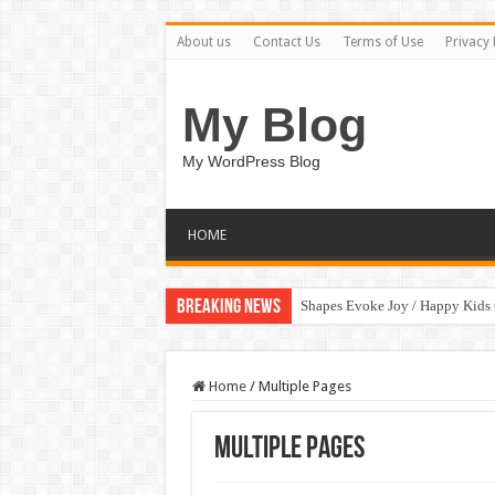
About us
Contact Us
Terms of Use
Privacy 
My Blog
My WordPress Blog
HOME
Breaking News
Shapes Evoke Joy / Happy Kids
Home
/
Multiple Pages
Multiple Pages