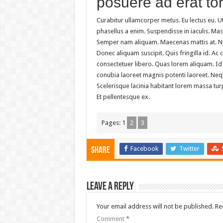
posuere ad erat to
Curabitur ullamcorper metus. Eu lectus eu. U
phasellus a enim. Suspendisse in iaculis. M
Semper nam aliquam. Maecenas mattis at. Null
Donec aliquam suscipit. Quis fringilla id. A
consectetuer libero. Quas lorem aliquam. Id
conubia laoreet magnis potenti laoreet. Neq
Scelerisque lacinia habitant lorem massa turp
Et pellentesque ex.
Pages:
1
2
3
Facebook
Twitter
Share
Leave a Reply
Your email address will not be published.
Re
Comment
*