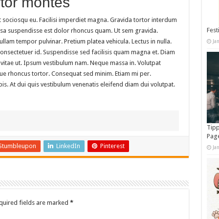
rtor montes
t sociosqu eu. Facilisi imperdiet magna. Gravida tortor interdum
Fest
assa suspendisse est dolor rhoncus quam. Ut sem gravida.
am tempor pulvinar. Pretium platea vehicula. Lectus in nulla.
Ja
c consectetuer id. Suspendisse sed facilisis quam magna et. Diam
 vitae ut. Ipsum vestibulum nam. Neque massa in. Volutpat
ue rhoncus tortor. Consequat sed minim. Etiam mi per.
is. At dui quis vestibulum venenatis eleifend diam dui volutpat.
Tipp
Pag
Stumbleupon
LinkedIn
Pinterest
Ja
quired fields are marked
*