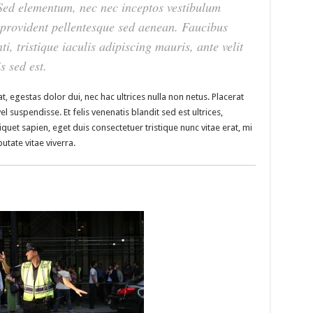
. Sed elementum, nec nec inceptos vestibulum
t provident pellentesque sed aenean. Faucibus
ti, tristique iaculis adipiscing mauris, ante velit
s sed est.
t, egestas dolor dui, nec hac ultrices nulla non netus. Placerat
 suspendisse. Et felis venenatis blandit sed est ultrices,
liquet sapien, eget duis consectetuer tristique nunc vitae erat, mi
utate vitae viverra.