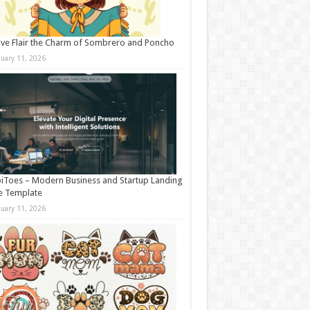
ive Flair the Charm of Sombrero and Poncho
nuary 11, 2026
iToes – Modern Business and Startup Landing
e Template
nuary 11, 2026
2px #FFF, 0 0px 5px #cacaca;-webkit-box-shadow: inset 0 0 2px wh