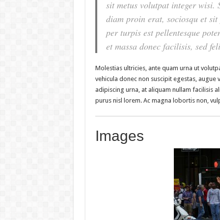
sit metus volutpat integer wisi
diam proin erat, sociosqu et si
per turpis est pellentesque poten
et massa donec facilisis, sed feli
Molestias ultricies, ante quam urna ut volutpa
vehicula donec non suscipit egestas, augue vel
adipiscing urna, at aliquam nullam facilisis a
purus nisl lorem. Ac magna lobortis non, vulp
Images