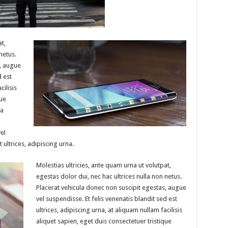
t,
netus.
s, augue
d est
cilisis
que
na
el
 ultrices, adipiscing urna.
Molestias ultricies, ante quam urna ut volutpat,
egestas dolor dui, nec hac ultrices nulla non netus.
Placerat vehicula donec non suscipit egestas, augue
vel suspendisse. Et felis venenatis blandit sed est
ultrices, adipiscing urna, at aliquam nullam facilisis
aliquet sapien, eget duis consectetuer tristique