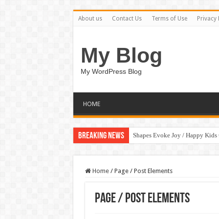
About us
Contact Us
Terms of Use
Privacy 
My Blog
My WordPress Blog
HOME
Breaking News
Shapes Evoke Joy / Happy Kids
Home
/
Page / Post Elements
Page / Post Elements