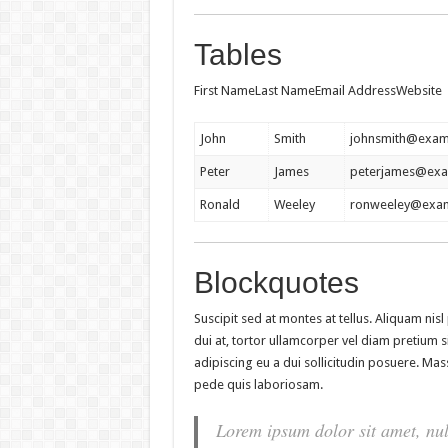
Tables
First NameLast NameEmail AddressWebsite
John
Smith
johnsmith@exam
Peter
James
peterjames@ex
Ronald
Weeley
ronweeley@exa
Blockquotes
Suscipit sed at montes at tellus. Aliquam n
dui at, tortor ullamcorper vel diam pretium si
adipiscing eu a dui sollicitudin posuere. M
pede quis laboriosam.
Lorem ipsum dolor sit amet, nul