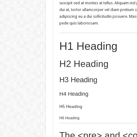
suscipit sed at montes at tellus. Aliquam n
dui at, tortor ullamcorper vel diam pretium si
adipiscing eu a dui sollicitudin posuere. M
pede quis laboriosam.
H1 Heading
H2 Heading
H3 Heading
H4 Heading
H5 Heading
H6 Heading
The <pre> and <co