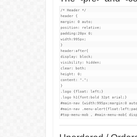
/* Header */

header {

margin: 0 auto;

position: relative;

padding:20px 0;

width:995px;

}

header:after{

display: block;

visibility: hidden;

clear: both;

height: 0;

content: ".";

}

.logo {float: left;}

.logo h1{font:bold 32pt arial;}

#main-nav {width:995px;margin:0 aut
#main-nav .menu-alert{float:left;pad
#top-menu-mob , #main-menu-mob{ dis