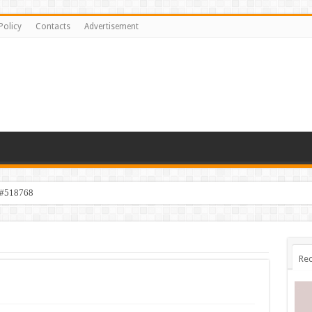
Policy
Contacts
Advertisement
 #518768
Rec