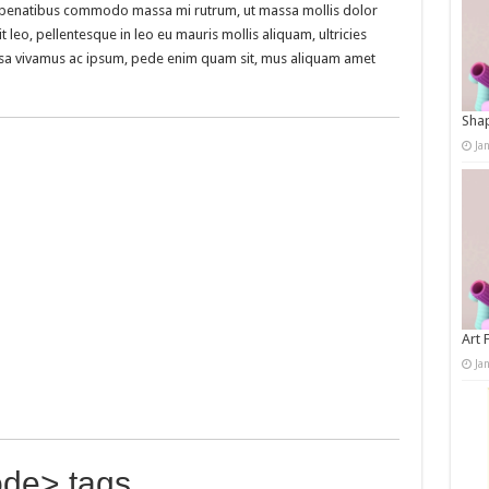
isl penatibus commodo massa mi rutrum, ut massa mollis dolor
t leo, pellentesque in leo eu mauris mollis aliquam, ultricies
assa vivamus ac ipsum, pede enim quam sit, mus aliquam amet
Shap
Ja
Art 
Ja
de> tags