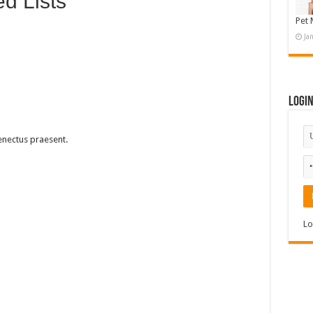
d Lists
Pet 
Ja
Logi
enectus praesent.
Lo