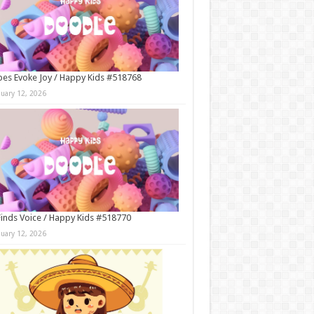
es Evoke Joy / Happy Kids #518768
nuary 12, 2026
Finds Voice / Happy Kids #518770
nuary 12, 2026