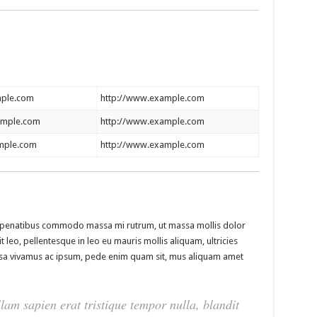
ple.com
http://www.example.com
ample.com
http://www.example.com
mple.com
http://www.example.com
isl penatibus commodo massa mi rutrum, ut massa mollis dolor
t leo, pellentesque in leo eu mauris mollis aliquam, ultricies
assa vivamus ac ipsum, pede enim quam sit, mus aliquam amet
lam sapien erat tristique tempor nulla, blandit