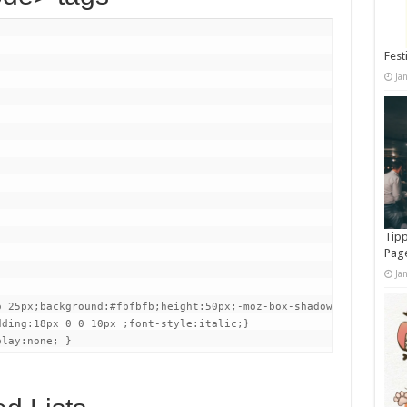
Fest
Ja
Tipp
Pag
Ja
o 25px;background:#fbfbfb;height:50px;-moz-box-shadow: inset 0 0 
ding:18px 0 0 10px ;font-style:italic;}

play:none; }